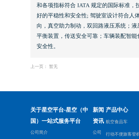
和各项指标符合
IATA
规定的国际标准，
好的平稳性和安全性
;
驾驶室设计符合人
向，真空助力制动，双回路液压系统；液
平衡装置，传送安全可靠；车辆装配智能
安全性。
上一页： 暂无
关于星空平台-星空（中
新闻
产品中心
国）一站式服务平台
资讯
航空食品车
公司简介
公司
行动不便旅客登