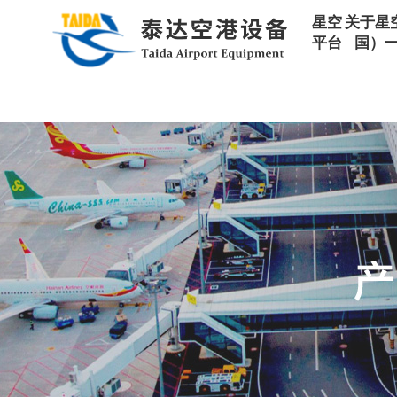
星空平台
星空
关于星
平台
国）