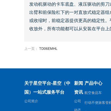
发动机驱动的卡车底盘、液压驱动的剪刀
出臂和前保险杠下的一对直放式稳定器组
或收缩时，前稳定器提供更高的稳定性。
收放外，所有功能都可以从安装在平台上
上一页：
TD06EMHL
关于星空平台-星空（中
新闻
产品中心
国）一站式服务平台
资讯
航空食品车
公司简介
公司
行动不便旅客登
动态