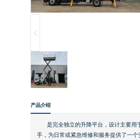
产品介绍
是完全独立的升降平台，设计主要用
手，为日常或紧急维修和服务提供了一个