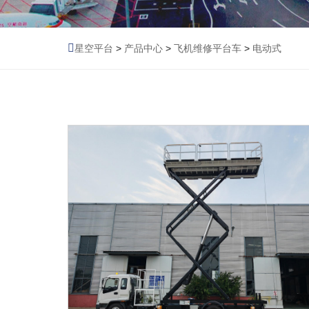
星空平台
>
产品中心
>
飞机维修平台车
>
电动式